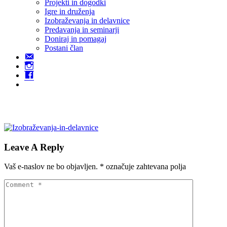
Projekti in dogodki
Igre in druženja
Izobraževanja in delavnice
Predavanja in seminarji
Doniraj in pomagaj
Postani član
Kontakt
Instagram
Facebook
Izobraževanja in delavnice
Leave A Reply
Vaš e-naslov ne bo objavljen.
*
označuje zahtevana polja