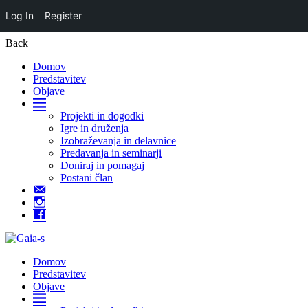
Log In
Register
Back
Domov
Predstavitev
Objave
Domov
Projekti in dogodki
Igre in druženja
Izobraževanja in delavnice
Predavanja in seminarji
Doniraj in pomagaj
Postani član
Kontakt
Instagram
Facebook
Domov
Predstavitev
Objave
Domov