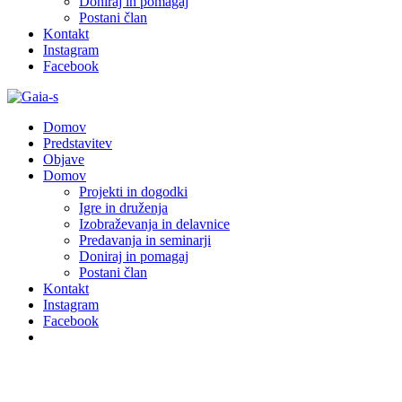
Doniraj in pomagaj
Postani član
Kontakt
Instagram
Facebook
Domov
Predstavitev
Objave
Domov
Projekti in dogodki
Igre in druženja
Izobraževanja in delavnice
Predavanja in seminarji
Doniraj in pomagaj
Postani član
Kontakt
Instagram
Facebook
test