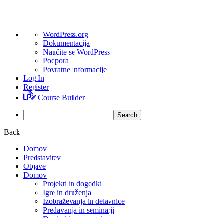
O
WordPress.org
WordPressu
Dokumentacija
Naučite se WordPress
Podpora
Povratne informacije
Log In
Register
Course Builder
Search
Back
Domov
Predstavitev
Objave
Domov
Projekti in dogodki
Igre in druženja
Izobraževanja in delavnice
Predavanja in seminarji