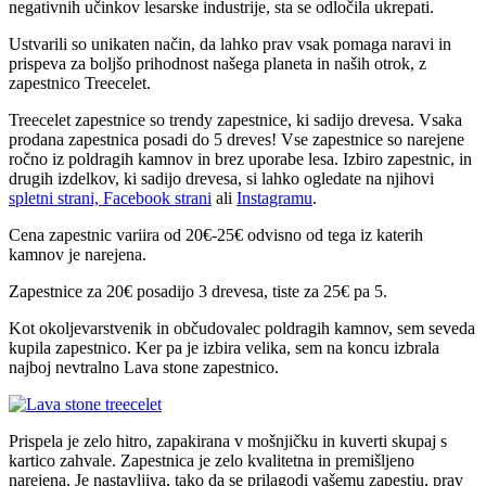
negativnih učinkov lesarske industrije, sta se odločila ukrepati.
Ustvarili so unikaten način, da lahko prav vsak pomaga naravi in
prispeva za boljšo prihodnost našega planeta in naših otrok, z
zapestnico Treecelet.
Treecelet zapestnice so trendy zapestnice, ki sadijo drevesa. Vsaka
prodana zapestnica posadi do 5 dreves! Vse zapestnice so narejene
ročno iz poldragih kamnov in brez uporabe lesa. Izbiro zapestnic, in
drugih izdelkov, ki sadijo drevesa, si lahko ogledate na njihovi
spletni strani,
Facebook strani
ali
Instagramu
.
Cena zapestnic variira od 20€-25€ odvisno od tega iz katerih
kamnov je narejena.
Zapestnice za 20€ posadijo 3 drevesa, tiste za 25€ pa 5.
Kot okoljevarstvenik in občudovalec poldragih kamnov, sem seveda
kupila zapestnico. Ker pa je izbira velika, sem na koncu izbrala
najboj nevtralno Lava stone zapestnico.
Prispela je zelo hitro, zapakirana v mošnjičku in kuverti skupaj s
kartico zahvale. Zapestnica je zelo kvalitetna in premišljeno
narejena. Je nastavljiva, tako da se prilagodi vašemu zapestju, prav