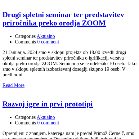
Drugi spletni seminar ter predstavitev
priročnika preko orodja ZOOM
Categories
Aktualno
Comments
0 comment
21.Januarja. 2024 smo v sklopu projekta ob 18.00 izvedli drugi
spletni seminar ter predstavitev priročnika o igrifikaciji varstva
okolja preko orodja ZOOM. Seminarja se je udeležilo 10 oseb. Tako
smo v sklopu spletnih izobraževanj doseglji skupno 19 oseb. V
predhodni …
Read More
Razvoj igre in prvi prototipi
Categories
Aktualno
Comments
0 comment
Opremljeni z znanjem, katerega nam je predal Primož Černelč, smo
se v mecesu novembru in Decembru aktivno lotili pripravi in