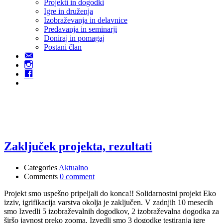
Projekti in dogodki
Igre in druženja
Izobraževanja in delavnice
Predavanja in seminarji
Doniraj in pomagaj
Postani član
Kontakt
Instagram
Facebook
gaia-s
Zaključek projekta, rezultati
Categories
Aktualno
Comments
0 comment
Projekt smo uspešno pripeljali do konca!! Solidarnostni projekt Eko
izziv, igrifikacija varstva okolja je zaključen. V zadnjih 10 mesecih
smo Izvedli 5 izobraževalnih dogodkov, 2 izobraževalna dogodka za
širšo javnost preko zooma, Izvedli smo 3 dogodke testiranja igre