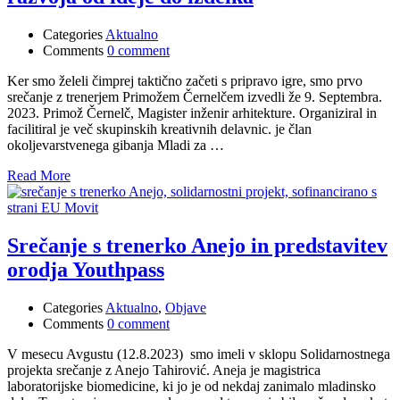
Categories
Aktualno
Comments
0 comment
Ker smo želeli čimprej taktično začeti s pripravo igre, smo prvo
srečanje z trenerjem Primožem Černelčem izvedli že 9. Septembra.
2023. Primož Černelč, Magister inženir arhitekture. Organiziral in
facilitiral je več skupinskih kreativnih delavnic. je član
okoljevarstvenega gibanja Mladi za …
Read More
Srečanje s trenerko Anejo in predstavitev
orodja Youthpass
Categories
Aktualno
,
Objave
Comments
0 comment
V mesecu Avgustu (12.8.2023) smo imeli v sklopu Solidarnostnega
projekta srečanje z Anejo Tahirović. Aneja je magistrica
laboratorijske biomedicine, ki jo je od nekdaj zanimalo mladinsko