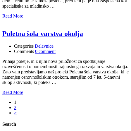
delo. Trenutno je samozaposlena, pred tem pa je bila zašposlena kot
specialistka za mladinsko …
Read More
Poletna šola varstva okolja
Categories
Delavnice
Comments
0 comment
Prihaja poletje, in z njim nova priložnost za spodbujanje
ozaveščenosti o pomembnosti trajnostnega razvoja in varstva okolja.
Zato vam predstavljamo naš projekt Poletna šola varstva okolja, ki je
namenjen osnovnošolskim otrokom, starejšim od 7 let. 5-dnevni
sklop aktivnosti, ki poteka …
Read More
1
2
>
Search