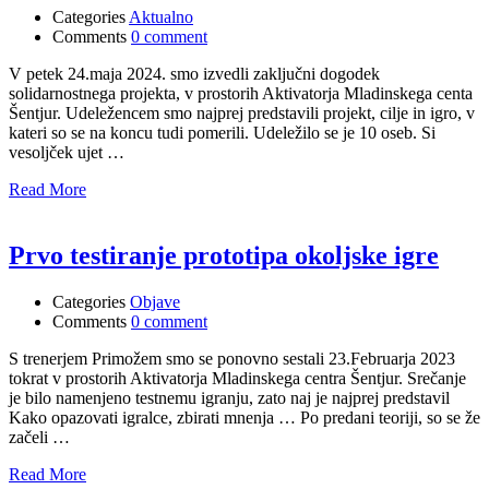
Categories
Aktualno
Comments
0 comment
V petek 24.maja 2024. smo izvedli zaključni dogodek
solidarnostnega projekta, v prostorih Aktivatorja Mladinskega centa
Šentjur. Udeležencem smo najprej predstavili projekt, cilje in igro, v
kateri so se na koncu tudi pomerili. Udeležilo se je 10 oseb. Si
vesoljček ujet …
Read More
Prvo testiranje prototipa okoljske igre
Categories
Objave
Comments
0 comment
S trenerjem Primožem smo se ponovno sestali 23.Februarja 2023
tokrat v prostorih Aktivatorja Mladinskega centra Šentjur. Srečanje
je bilo namenjeno testnemu igranju, zato naj je najprej predstavil
Kako opazovati igralce, zbirati mnenja … Po predani teoriji, so se že
začeli …
Read More