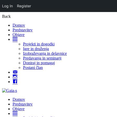
Log In
Register
Back
Domov
Predstavitev
Objave
Domov
Projekti in dogodki
Igre in druženja
Izobraževanja in delavnice
Predavanja in seminarji
Doniraj in pomagaj
Postani član
Kontakt
Instagram
Facebook
Domov
Predstavitev
Objave
Domov