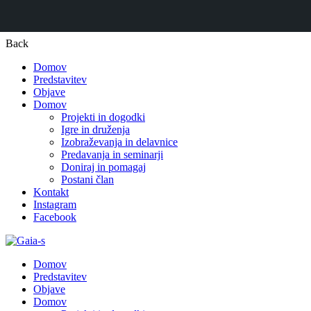
Back
Domov
Predstavitev
Objave
Domov
Projekti in dogodki
Igre in druženja
Izobraževanja in delavnice
Predavanja in seminarji
Doniraj in pomagaj
Postani član
Kontakt
Instagram
Facebook
Domov
Predstavitev
Objave
Domov