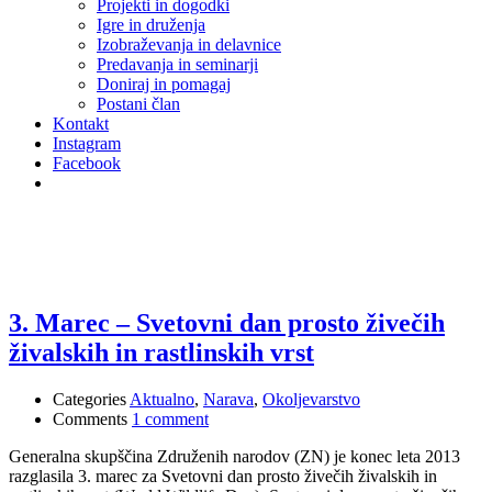
Projekti in dogodki
Igre in druženja
Izobraževanja in delavnice
Predavanja in seminarji
Doniraj in pomagaj
Postani član
Kontakt
Instagram
Facebook
prosto živečih živalskih vrst
3. Marec – Svetovni dan prosto živečih
živalskih in rastlinskih vrst
Categories
Aktualno
,
Narava
,
Okoljevarstvo
Comments
1 comment
Generalna skupščina Združenih narodov (ZN) je konec leta 2013
razglasila 3. marec za Svetovni dan prosto živečih živalskih in