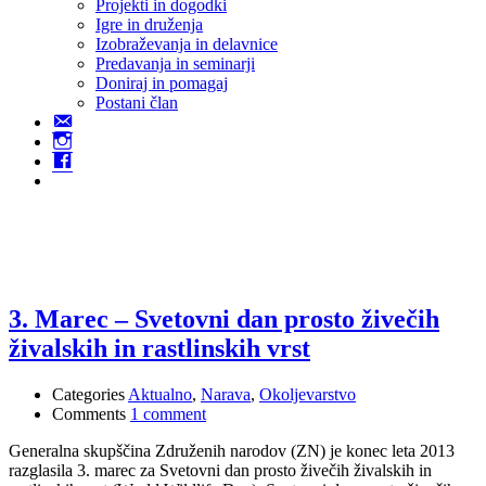
Projekti in dogodki
Igre in druženja
Izobraževanja in delavnice
Predavanja in seminarji
Doniraj in pomagaj
Postani član
Kontakt
Instagram
Facebook
živalskih vrst
3. Marec – Svetovni dan prosto živečih
živalskih in rastlinskih vrst
Categories
Aktualno
,
Narava
,
Okoljevarstvo
Comments
1 comment
Generalna skupščina Združenih narodov (ZN) je konec leta 2013
razglasila 3. marec za Svetovni dan prosto živečih živalskih in