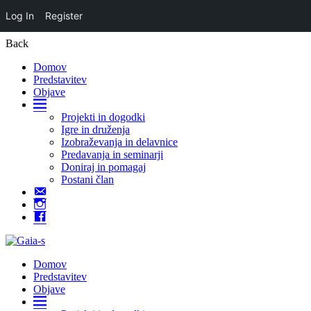
Log In
Register
Back
Domov
Predstavitev
Objave
Domov
Projekti in dogodki
Igre in druženja
Izobraževanja in delavnice
Predavanja in seminarji
Doniraj in pomagaj
Postani član
Kontakt
Instagram
Facebook
Domov
Predstavitev
Objave
Domov